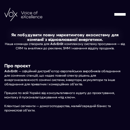
Як побудувати повну маркетингову екосистему для
компанії з відновлюваної енергетики.
Наша команда створила для
AdvEnSt
комплексну систему просування — від
CRM та аналітики до реклами, SMM і навчання відділу продажів.
Про проєкт
AdvEnSt
— офіційний дистриб’ютор європейських виробників обладнання
для сонячних станцій, що надає повний спектр рішень для
енергонезалежності: сонячні системи, інвертори, акумулятори та інше
обладнання для приватних і комерційних об’єктів.
Працює по всій Україні: від консультативного аудиту до проєктування,
монтажу й пусконалагоджування «під ключ».
Клієнтські сегменти — домогосподарства, малий/середній бізнес та
промислові об’єкти.