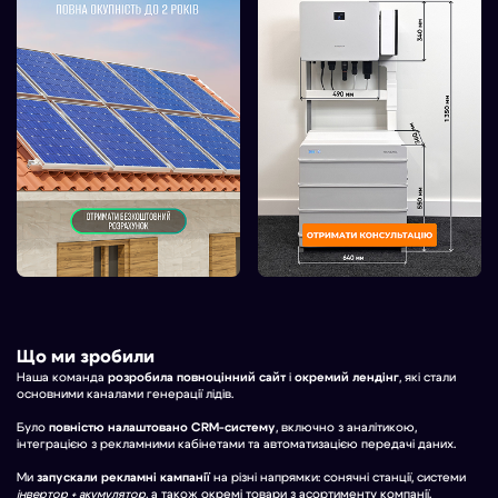
Що ми зробили
Наша команда
розробила повноцінний сайт
і
окремий лендінг
, які стали
основними каналами генерації лідів.
Було
повністю налаштовано CRM-систему
, включно з аналітикою,
інтеграцією з рекламними кабінетами та автоматизацією передачі даних.
Ми
запускали рекламні кампанії
на різні напрямки: сонячні станції, системи
інвертор + акумулятор
, а також окремі товари з асортименту компанії.