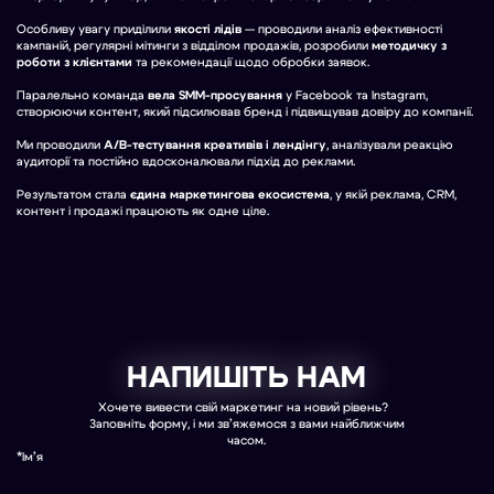
Особливу увагу приділили
якості лідів
— проводили аналіз ефективності
кампаній, регулярні мітинги з відділом продажів, розробили
методичку з
роботи з клієнтами
та рекомендації щодо обробки заявок.
Паралельно команда
вела SMM-просування
у Facebook та Instagram,
створюючи контент, який підсилював бренд і підвищував довіру до компанії.
Ми проводили
A/B-тестування креативів і лендінгу
, аналізували реакцію
аудиторії та постійно вдосконалювали підхід до реклами.
Результатом стала
єдина маркетингова екосистема
, у якій реклама, CRM,
контент і продажі працюють як одне ціле.
НАПИШІТЬ НАМ
Хочете вивести свій маркетинг на новий рівень?
Заповніть форму, і ми зв’яжемося з вами найближчим
часом.
*Ім’я